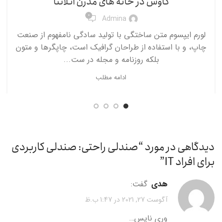
کاوش در خانه های مدرن آتلانتا
0
Admina
لورم ایپسوم متن ساختگی با تولید سادگی نامفهوم از صنعت
چاپ، و با استفاده از طراحان گرافیک است، چاپگرها و متون
بلکه روزنامه و مجله در ست...
ادامه مطلب
دیدگاهی در مورد “
صندلی راحتی: صندلی کاربردی
برای افراد IT
”
هدی
گفت:
آگوست 27, 2021 در 1:47 ب.ظ
وری نایس…