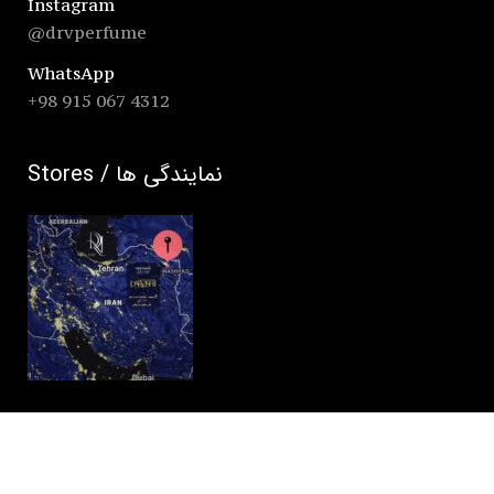
Instagram
@drvperfume
WhatsApp
+98 915 067 4312
Stores / نمایندگی ها
Darvishi Royal Hotel
Iran, Mashad , 24 Imam Reza St